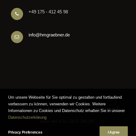
+49 175 - 412 45 98
info@hmgraebner.de
Um unsere Webseite für Sie optimal zu gestalten und fortlaufend
verbessern zu können, verwenden wir Cookies. Weitere
© 2022 Gräbner Tonsetzerei |
Impressum
|
Datenschutz
|
Informationen zu Cookies und Datenschutz erhalten Sie in unserer
Datenschutzerklärung
made with ♥ by
SAGS ONLINE
Privacy Preferences
I Agree